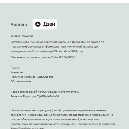
Читать в
© 2026 Rnews.ru
Сетевое издание Rnews зарегистрировано в Федеральной службе по
надзору в сфере связи, информационных технологий и массовых
коммуникаций (Роскомнадзор) 03 сентября 2024 года.
Свидетельство о регистрации Эл № ФС77-88080
Архив
Контакты
Политика конфиденциальности
Обратная связь
Адрес электронной почты Редакции:
Info@rnews.ru
Телефон Редакции: 7 (495) 645-6601
На информационном ресурсе (сайте) применяются рекомендательные
технологии (информационные технологии предоставления информации на
основе сбора, систематизации и анализа сведений, относящихся к
предпочтениям пользователей сети «Интернет», находящихся на территории
Российской Федерации).